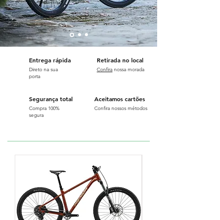
Entrega rápida
Retirada no local
Direto na sua
Confira
nossa morada
porta
Segurança total
Aceitamos cartões
Compra 100%
Confira nossos métodos
segura
10% OFF