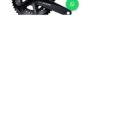
Pedaleiro Shimano R7000 105 11V
Esgotado