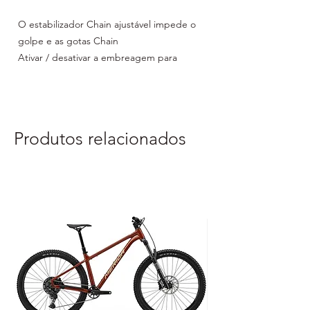
O estabilizador Chain ajustável impede o
golpe e as gotas Chain
Ativar / desativar a embreagem para
combinar com o terreno
Ligar / Desligar o Estabilizador para
Coincidir com o Terreno
Tensão de embreagem ajustada de
Produtos relacionados
cascalho
Benefício:
Deslocamento traseiro silencioso e
ininterrupto em terreno acidentado
Roda dentada baixa: máx. 34 t / min. 30t