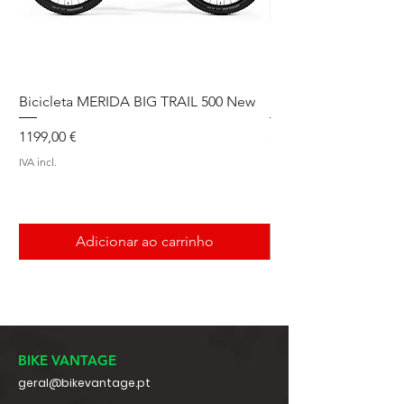
Bicicleta MERIDA BIG TRAIL 500 New
Speedmax Di2
Preço
Preço
1199,00 €
5549,00 €
IVA incl.
IVA incl.
Adicionar ao carrinho
BIKE VANTAGE
geral@bikevantage.pt