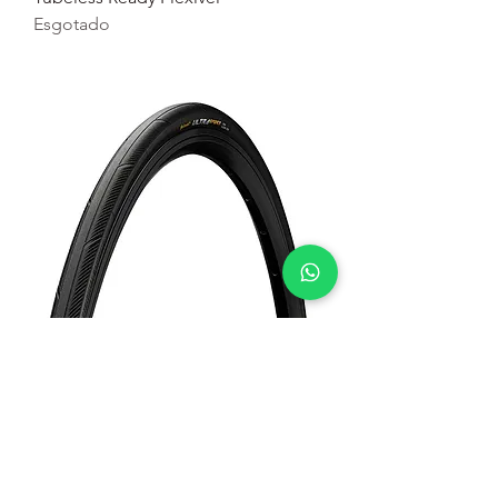
Esgotado
Pneu CONTINENTAL ULTRA SPORT
III 700c TubeType Flexível
Esgotado