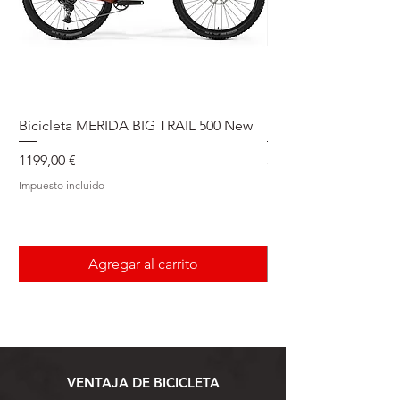
Bicicleta MERIDA BIG TRAIL 500 New
Speedmax Di2
Precio
Precio
1199,00 €
5549,00 €
Impuesto incluido
Impuesto incluido
Agregar al carrito
VENTAJA DE BICICLETA