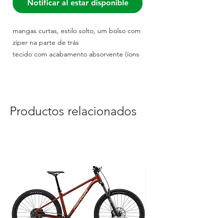
Notificar al estar disponible
mangas curtas, estilo solto, um bolso com
zíper na parte de trás
tecido com acabamento absorvente (íons
de prata), secagem rápida, recursos
reflexivos de
malha nas laterais para melhor ventilação
material: tecido principal: malha 100%
Productos relacionados
poliéster
: 96% poliéster, 4% spandex
embalado em polybag