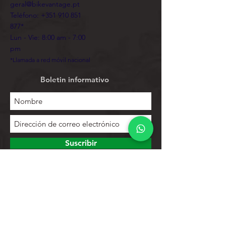
geral@bikevantage.pt
Teléfono:
+351 910 851
877
*
Lun - Vie: 8:00 am - 7:00
pm
*Llamada a red móvil nacional
Boletin informativo
Suscribir
Para explorar
Tienda
Contactos