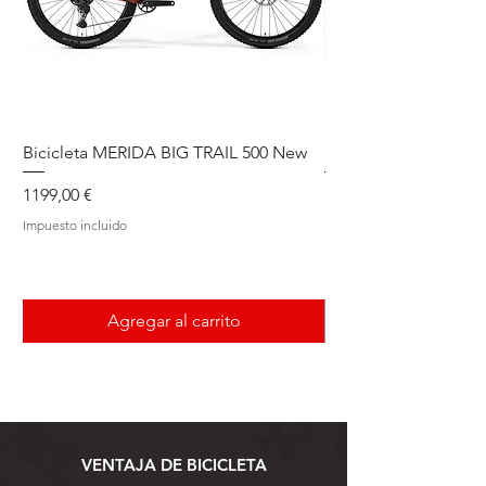
Bicicleta MERIDA BIG TRAIL 500 New
Speedmax Di2
Precio
Precio
1199,00 €
5549,00 €
Impuesto incluido
Impuesto incluido
Agregar al carrito
VENTAJA DE BICICLETA