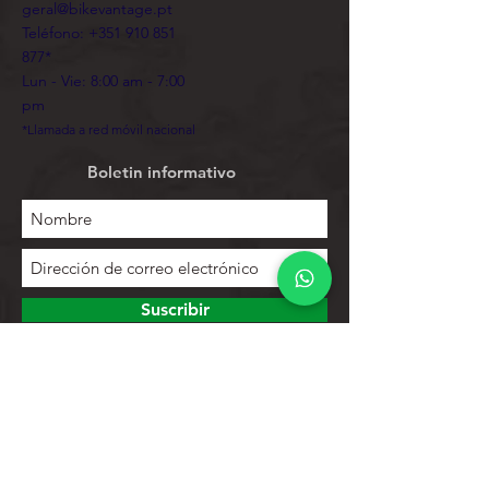
geral@bikevantage.pt
Teléfono:
+351 910 851
877
*
Lun - Vie: 8:00 am - 7:00
pm
*Llamada a red móvil nacional
Boletin informativo
Suscribir
Para explorar
Tienda
Contactos