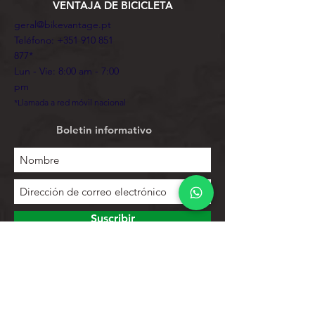
VENTAJA DE BICICLETA
geral@bikevantage.pt
Teléfono:
+351 910 851
877
*
Lun - Vie: 8:00 am - 7:00
pm
*Llamada a red móvil nacional
Boletin informativo
Suscribir
Para explorar
Tienda