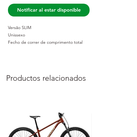
Notificar al estar disponible
Versão SLIM
Unissexo
Fecho de correr de comprimento total
3 bolsos traseiros
Fecho YKK
Bainha de borracha elástica com silicone
antiderrapante
Productos relacionados
Faixas de braço antiderrapante
Características refletoras
Ventilação lateral
Material: 100% poliéster