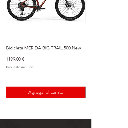
Bicicleta MERIDA BIG TRAIL 500 New
Speedmax Di2
Precio
Precio
1199,00 €
5549,00 €
Impuesto incluido
Impuesto incluido
Agregar al carrito