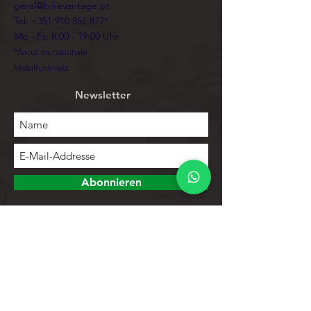
geral@bikevantage.pt
Tel:
+351 910 851 877
*
Mo - Fr: 8:00 - 19:00 Uhr
*Anruf ins nationale
Mobilfunknetz
Newsletter
Abonnieren
Erforschen
Speichern
Kontakte
Produktliste