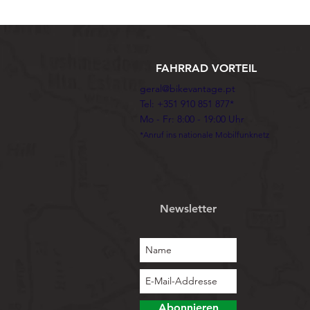
FAHRRAD VORTEIL
geral@bikevantage.pt
Tel: +351 910 851 877*
Mo - Fr: 8:00 - 19:00 Uhr
*Anruf ins nationale Mobilfunknetz
Newsletter
Abonnieren