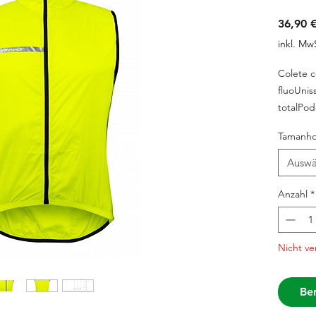
36,90 
inkl. Mw
Colete 
fluoUni
totalPod
traseiro
Tamanh
protegid
ombros e
Auswä
poliéste
Anzahl
*
Nicht ve
Ben