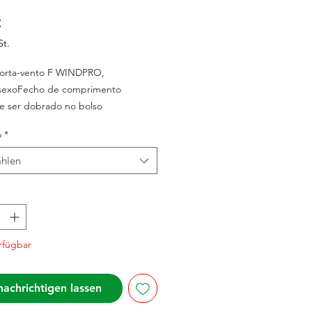
Preis
€
St.
corta-vento F WINDPRO, 
ssexoFecho de comprimento 
e ser dobrado no bolso 
Elementos refletoresFecho 
o
*
oBainha elástica ao redor dos 
 bainha inferiorMaterial: 100% 
hlen
r
rfügbar
achrichtigen lassen