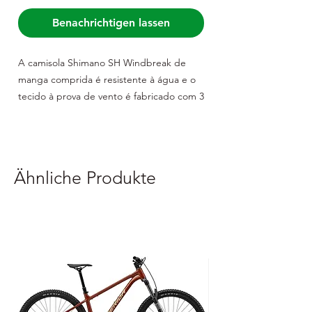
Benachrichtigen lassen
A camisola Shimano SH Windbreak de
manga comprida é resistente à água e o
tecido à prova de vento é fabricado com 3
camadas de tecido.
Caraterísticas:
- A tecnologia Metallic Thermal Tech
Ähnliche Produkte
melhora a retenção de calor
- O tecido à prova de vento de 3 camadas
é repelente à água e tem a superfície
interior escovada
- 3 bolsos traseiros
- Refletor grande para maior visibilidade
- Corpo principal: 88% poliéster, 12%
elastano, poliuretano, repelente à água