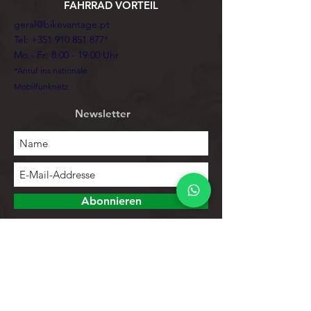
FAHRRAD VORTEIL
geral@bikevantage.pt
Tel:
+351 910 851 877
*
Mo - Fr: 8:00 - 19:00 Uhr
*Anruf ins nationale
Mobilfunknetz
Newsletter
Abonnieren
Erforschen
Speichern
Kontakte