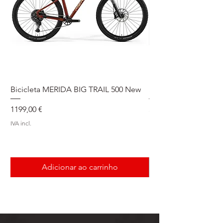
Bicicleta MERIDA BIG TRAIL 500 New
Speedmax Di2
Preço
Preço
1199,00 €
5549,00 €
IVA incl.
IVA incl.
Adicionar ao carrinho