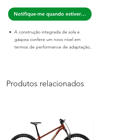
Notifique-me quando estiver disponível
A construção integrada de sola e
gáspea confere um novo nível em
termos de performance de adaptação,
estabilidade, rigidez e leveza.
SHIMANO DYNALAST que ajuda a
reduzir a perda angular
Maior adaptação a vários formatos de
Produtos relacionados
pés
Fecho duplo Boa® IP1 independente
permite um micro-ajuste rápido e
preciso.
Guia por fio Powerzone ajustável
mantém o pé seguro.
Orifícios de drenagem embutidos para
condições de pluviosidade