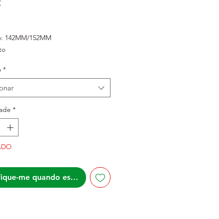
Preço
€
o: 142MM/152MM
to
o
*
ionar
ade
*
ADO
fique-me quando estiver disponível