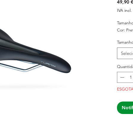
49,90 
IVA incl.
Tamanh
Cor: Pre
Tamanh
Selec
Quantid
ESGOT
Noti