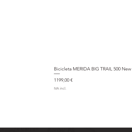
Bicicleta MERIDA BIG TRAIL 500 New
Preço
1199,00 €
IVA incl.