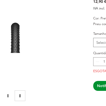
12,90 
IVA incl.
Cor: Pre
Pneu co
Tamanh
Selec
Quantid
ESGOT
Noti