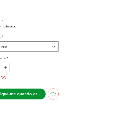
Preço
€
to
m câmara.
o
*
ionar
ade
*
ADO
fique-me quando estiver disponível