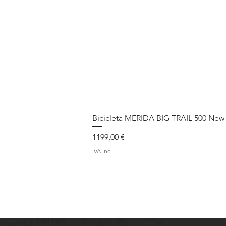
Bicicleta MERIDA BIG TRAIL 500 New
Preço
1199,00 €
IVA incl.