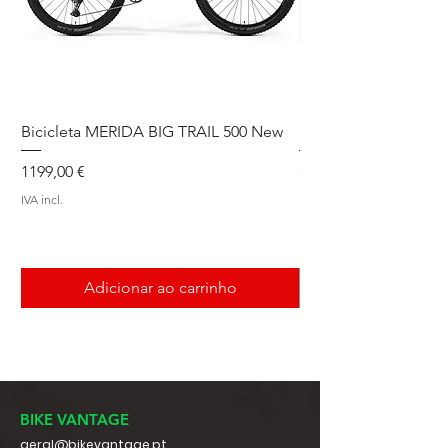
Bicicleta MERIDA BIG TRAIL 500 New
Speedmax Di2
Preço
Preço
1199,00 €
5549,00 €
IVA incl.
IVA incl.
Adicionar ao carrinho
BIKE VANTAGE
geral@bikevantage.pt