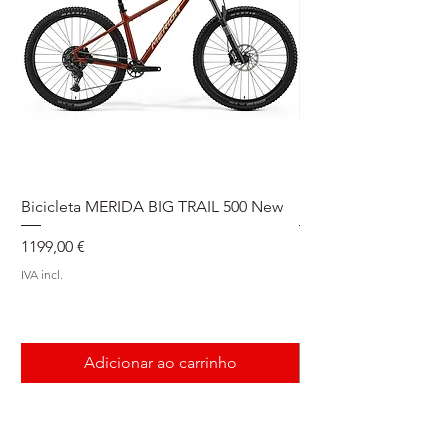
Bicicleta MERIDA BIG TRAIL 500 New
Speedmax Di2
Preço
Preço
1199,00 €
5549,00 €
IVA incl.
IVA incl.
Adicionar ao carrinho