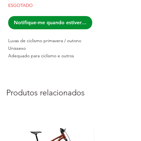
ESGOTADO
Notifique-me quando estiver disponível
Luvas de ciclismo primavera / outono
Unissexo
Adequado para ciclismo e outros
desportos
À prova de vento
Resistente à água
Bainha do pulso elástica extra estendida
Produtos relacionados
Podem ser usadas num touch screen de
telemóvel
Material: 50% poliéster, 40% nylon, 10%
elastano