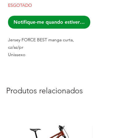
ESGOTADO
Notifique-me quando estiver disponível
Jersey FORCE BEST manga curta,
cz/az/pr
Unissexo
Fecho de correr completo YKK
3 bolsos traseiros
Bainha de borracha elástica com silicone
antiderrapante
Produtos relacionados
Elementos refletores
Ventilação lateral
Material: painel principal 100% poliéster