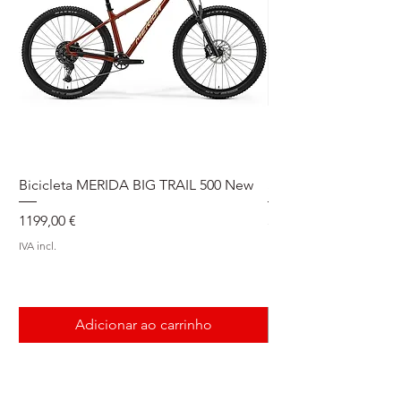
Bicicleta MERIDA BIG TRAIL 500 New
Speedmax Di2
Preço
Preço
1199,00 €
5549,00 €
IVA incl.
IVA incl.
Adicionar ao carrinho