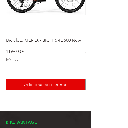
Bicicleta MERIDA BIG TRAIL 500 New
Speedmax Di2
Preço
Preço
1199,00 €
5549,00 €
IVA incl.
IVA incl.
Adicionar ao carrinho
BIKE VANTAGE