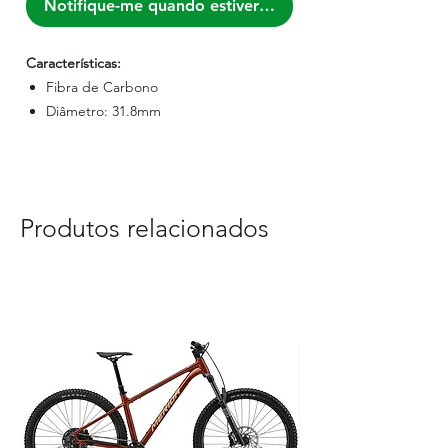
Notifique-me quando estiver disponível
Características:
Fibra de Carbono
Diâmetro: 31.8mm
4° Dobre para fora (curva)
Drop: 125 mm
Peso: 237g (420 mm)
Cor: Preto
Produtos relacionados