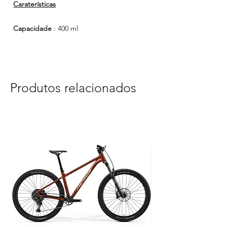
Caraterísticas
Capacidade
: 400 ml
Concebido para
: Manutenção geral
Embalagem
: Aerossol
Tipo de produto
: Desengordurante
Produtos relacionados