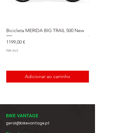
Bicicleta MERIDA BIG TRAIL 500 New
Speedmax Di2
Preço
Preço
1199,00 €
5549,00 €
IVA incl.
IVA incl.
Adicionar ao carrinho
BIKE VANTAGE
geral@bikevantage.pt