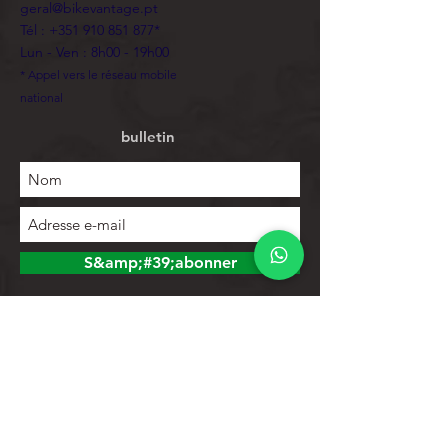
geral@bikevantage.pt
Tél :
+351 910 851 877
*
Lun - Ven : 8h00 - 19h00
* Appel vers le réseau mobile
national
bulletin
S&amp;#39;abonner
Explorer
Magasin
Contacts
Liste de produits