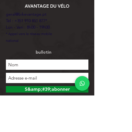
AVANTAGE DU VÉLO
geral@bikevantage.pt
Tél :
+351 910 851 877
*
Lun - Ven : 8h00 - 19h00
* Appel vers le réseau mobile
national
bulletin
S&amp;#39;abonner
Explorer
Magasin
Contacts