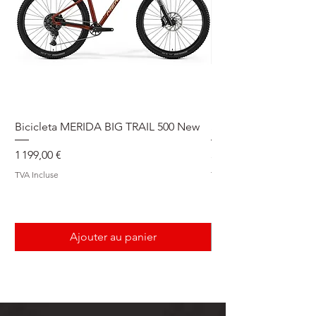
Bicicleta MERIDA BIG TRAIL 500 New
Speedmax Di2
Prix
Prix
1 199,00 €
5 549,00 €
TVA Incluse
TVA Incluse
Ajouter au panier