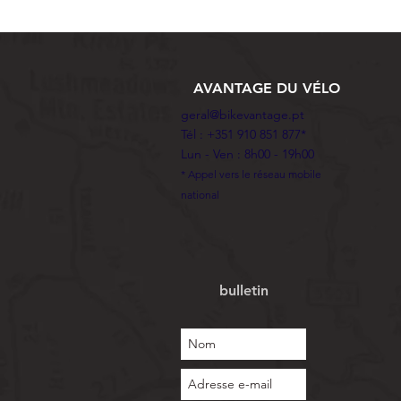
AVANTAGE DU VÉLO
geral@bikevantage.pt
Tél : +351 910 851 877*
Lun - Ven : 8h00 - 19h00
* Appel vers le réseau mobile
national
bulletin