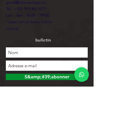
geral@bikevantage.pt
Tél :
+351 910 851 877
*
Lun - Ven : 8h00 - 19h00
* Appel vers le réseau mobile
national
bulletin
S&amp;#39;abonner
Explorer
Magasin
Contacts
Liste de produits