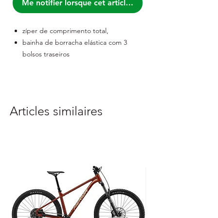
Me notifier lorsque cet article est disponible
zíper de comprimento total,
bainha de borracha elástica com 3
bolsos traseiros
com elementos reflexivos de silicone
antiderrapantes ,
zíper YKK,
ventilação nas laterais,
Articles similaires
material: 85% poliéster, 15% elastano:
90% poliéster, 10% elastano
embalado em polybag