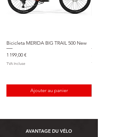
Bicicleta MERIDA BIG TRAIL 500 New
Speedmax Di2
Prix
Prix
1 199,00 €
5 549,00 €
TVA Incluse
TVA Incluse
Ajouter au panier
AVANTAGE DU VÉLO