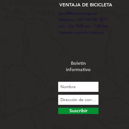
VENTAJA DE BICICLETA
geral@bikevantage.pt
Teléfono: +351 910 851 877*
Lun - Vie: 8:00 am - 7:00 pm
*Llamada a red móvil nacional
Boletin
informativo
Suscribir