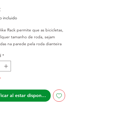
Precio
€
 incluido
ke Rack permite que as bicicletas,
lquer tamanho de roda, sejam
as na parede pela roda dianteira
ilitar o armazenamento.
d
*
te para bicicleta com gancho de
o
de
ra bicicletas na roda da frente
omiza espaço
icar al estar disponible
ta-se a todos os tamanhos de rodas
i parafusos de fixação e buchas.