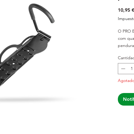
10,95 
Impuesto
O PRO Bi
com qua
pendurad
para fac
Cantida
Supor
Agotad
pare
Pendu
Econ
Notif
Adap
Inclu