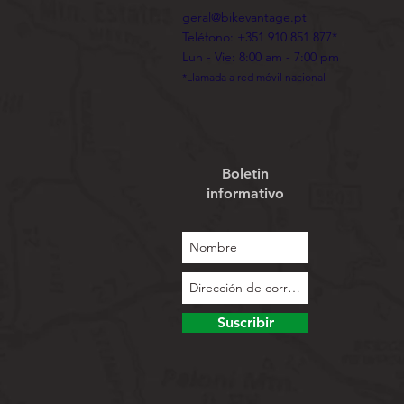
geral@bikevantage.pt
Teléfono: +351 910 851 877*
Lun - Vie: 8:00 am - 7:00 pm
*Llamada a red móvil nacional
Boletin
informativo
Suscribir