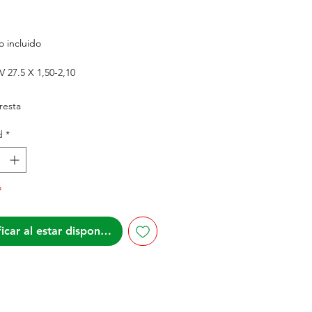
recio
 incluido
 27.5 X 1,50-2,10
Presta
d
*
o
icar al estar disponible