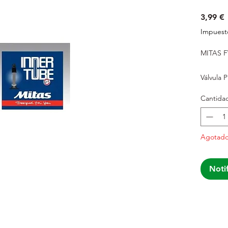
P
3,99 €
Impuesto
MITAS FV
Válvula 
Cantida
Agotad
Notif