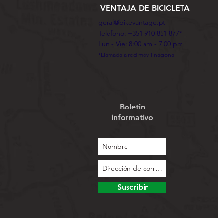
VENTAJA DE BICICLETA
geral@bikevantage.pt
Teléfono: +351 910 851 877*
Lun - Vie: 8:00 am - 7:00 pm
*Llamada a red móvil nacional
Boletin
informativo
Suscribir