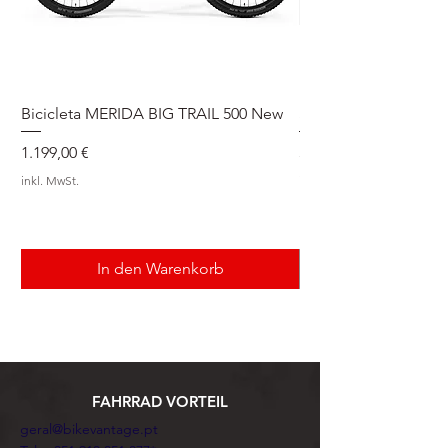
Bicicleta MERIDA BIG TRAIL 500 New
Speedmax Di2
Preis
Preis
1.199,00 €
5.549,00 €
inkl. MwSt.
inkl. MwSt.
In den Warenkorb
FAHRRAD VORTEIL
geral@bikevantage.pt