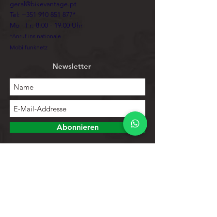
geral@bikevantage.pt
Tel:
+351 910 851 877
*
Mo - Fr: 8:00 - 19:00 Uhr
*Anruf ins nationale
Mobilfunknetz
Newsletter
Abonnieren
Erforschen
Speichern
Kontakte
Produktliste