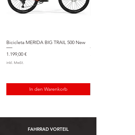
Bicicleta MERIDA BIG TRAIL 500 New
Speedmax Di2
Preis
Preis
1.199,00 €
5.549,00 €
inkl. MwSt.
inkl. MwSt.
In den Warenkorb
FAHRRAD VORTEIL