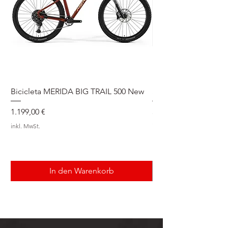
Bicicleta MERIDA BIG TRAIL 500 New
Speedmax Di2
Preis
Preis
1.199,00 €
5.549,00 €
inkl. MwSt.
inkl. MwSt.
In den Warenkorb