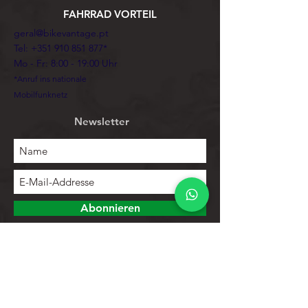
FAHRRAD VORTEIL
geral@bikevantage.pt
Tel:
+351 910 851 877
*
Mo - Fr: 8:00 - 19:00 Uhr
*Anruf ins nationale
Mobilfunknetz
Newsletter
Abonnieren
Erforschen
Speichern
Kontakte