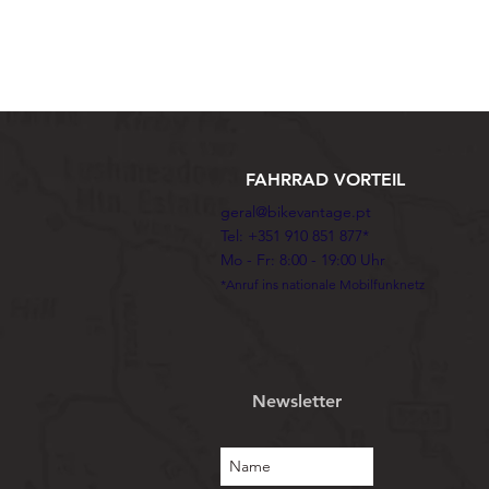
FAHRRAD VORTEIL
geral@bikevantage.pt
Tel: +351 910 851 877*
Mo - Fr: 8:00 - 19:00 Uhr
*Anruf ins nationale Mobilfunknetz
Newsletter