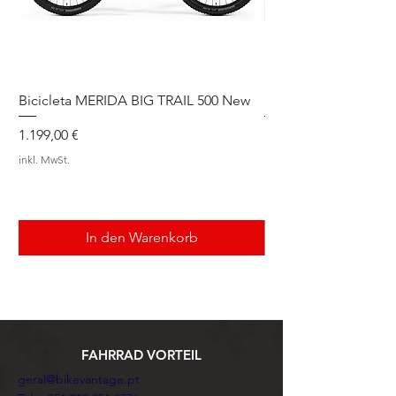
Bicicleta MERIDA BIG TRAIL 500 New
Speedmax Di2
Preis
Preis
1.199,00 €
5.549,00 €
inkl. MwSt.
inkl. MwSt.
In den Warenkorb
FAHRRAD VORTEIL
geral@bikevantage.pt