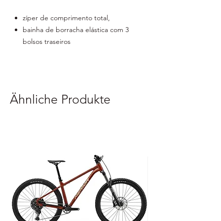
zíper de comprimento total,
bainha de borracha elástica com 3
bolsos traseiros
com elementos reflexivos de silicone
antiderrapantes ,
zíper YKK,
ventilação nas laterais,
Ähnliche Produkte
material: 85% poliéster, 15% elastano:
90% poliéster, 10% elastano
embalado em polybag