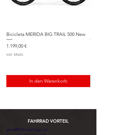
Bicicleta MERIDA BIG TRAIL 500 New
Speedmax Di2
Preis
Preis
1.199,00 €
5.549,00 €
inkl. MwSt.
inkl. MwSt.
In den Warenkorb
FAHRRAD VORTEIL
geral@bikevantage.pt