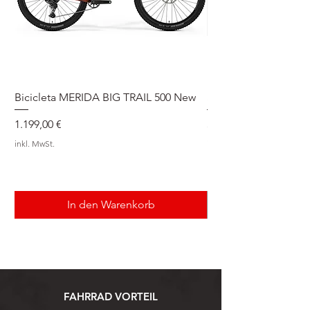
Bicicleta MERIDA BIG TRAIL 500 New
Speedmax Di2
Preis
Preis
1.199,00 €
5.549,00 €
inkl. MwSt.
inkl. MwSt.
In den Warenkorb
FAHRRAD VORTEIL