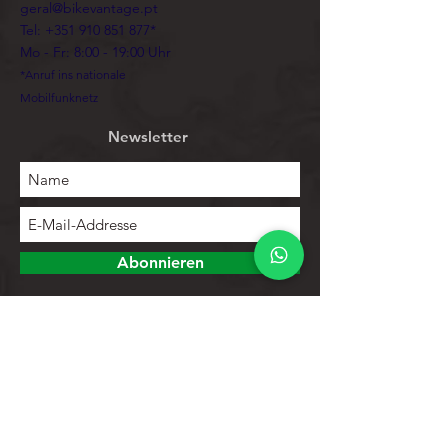
geral@bikevantage.pt
Tel:
+351 910 851 877
*
Mo - Fr: 8:00 - 19:00 Uhr
*Anruf ins nationale
Mobilfunknetz
Newsletter
Abonnieren
Erforschen
Speichern
Kontakte
Produktliste