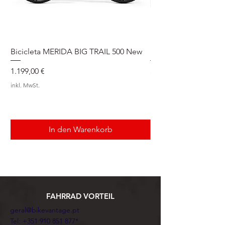
Bicicleta MERIDA BIG TRAIL 500 New
Speedmax Di2
Preis
Preis
1.199,00 €
5.549,00 €
inkl. MwSt.
inkl. MwSt.
In den Warenkorb
FAHRRAD VORTEIL
geral@bikevantage.pt
Tel:
+351 910 851 877
*