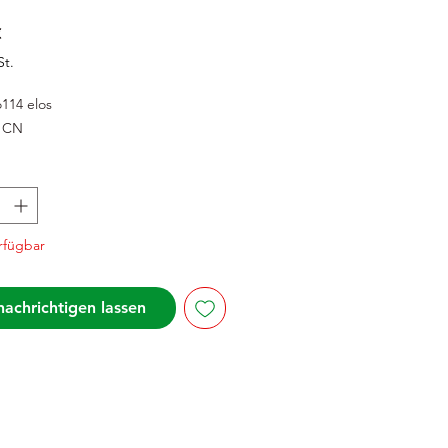
Preis
€
St.
o
114 elos
CN
rfügbar
achrichtigen lassen