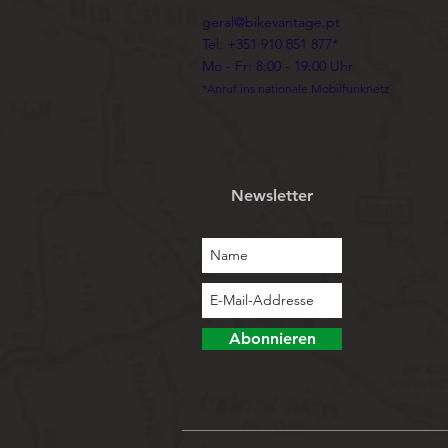
geral@bikevantage.pt
Tel: +351 910 851 877*
Mo - Fr: 8:00 - 19:00 Uhr
*Anruf ins nationale Mobilfunknetz
Newsletter
Abonnieren