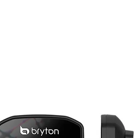
Tipo de 
Mono L
Peso
58 g
Duração 
Até 32 h
Satélite
GPS, Glo
Avaliaç
Suporta 
metro d