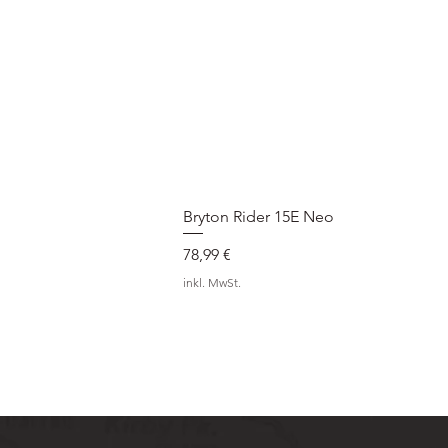
Bryton Rider 15E Neo
Preis
78,99 €
inkl. MwSt.