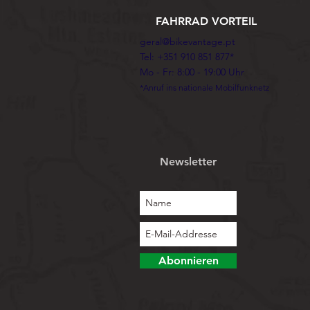
FAHRRAD VORTEIL
geral@bikevantage.pt
Tel: +351 910 851 877*
Mo - Fr: 8:00 - 19:00 Uhr
*Anruf ins nationale Mobilfunknetz
Newsletter
Abonnieren