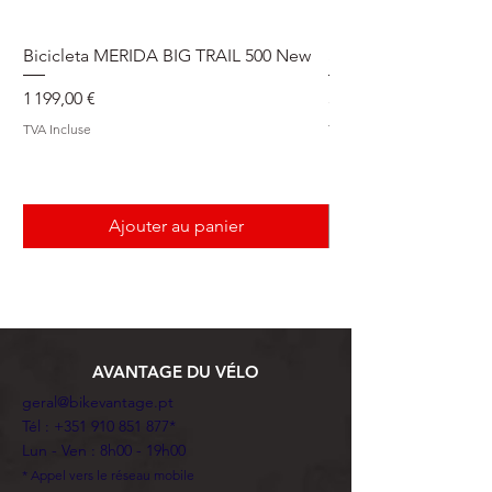
Bicicleta MERIDA BIG TRAIL 500 New
Speedmax Di2
Prix
Prix
1 199,00 €
5 549,00 €
TVA Incluse
TVA Incluse
Ajouter au panier
AVANTAGE DU VÉLO
geral@bikevantage.pt
Tél :
+351 910 851 877
*
Lun - Ven : 8h00 - 19h00
* Appel vers le réseau mobile