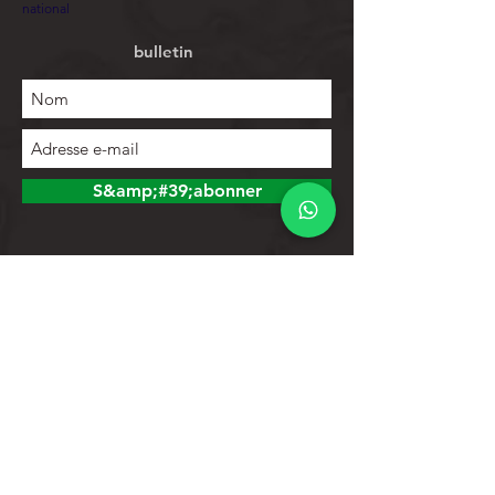
national
bulletin
S&amp;#39;abonner
Explorer
Magasin
Contacts
Liste de produits
Aider
Assistance clientèle