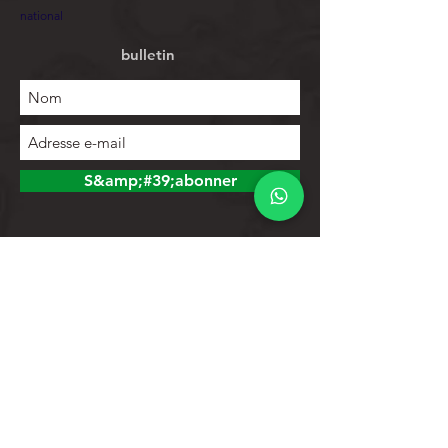
national
bulletin
S&amp;#39;abonner
Explorer
Magasin
Contacts
Liste de produits
Aider
Assistance clientèle