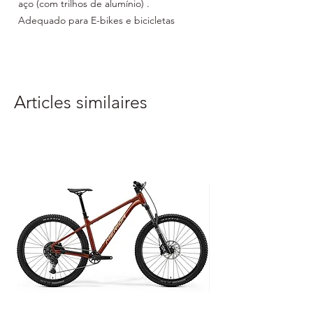
aço (com trilhos de alumínio)
.
Adequado para E-bikes e bicicletas
largas.
Sistema basculante para facilitar o acesso
ao
porta
-
malas.
Sistema anti-roubo.
Articles similaires
Projetado para: 2 bicicletas
com carga
útil máxima de 60 kg
Sistema anti-roubo
: incluído
Garantia: 2 anos