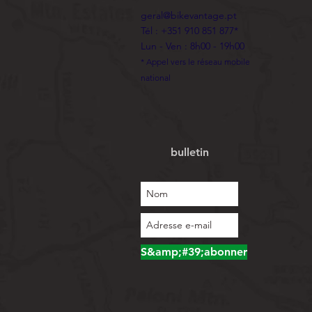
geral@bikevantage.pt
Tél : +351 910 851 877*
Lun - Ven : 8h00 - 19h00
* Appel vers le réseau mobile
national
bulletin
S&amp;#39;abonner