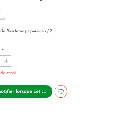
Prix
€
use
de Bicicletas p/ parede c/ 2
é
*
 de stock
otifier lorsque cet article est disponible