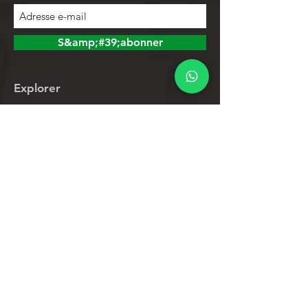
S&amp;#39;abonner
Explorer
Magasin
Contacts
Liste de produits
Aider
Assistance clientèle
Politique de confidentialité
Politique de retour
Politique de promotions