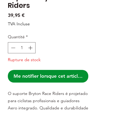
Riders
Prix
39,95 €
TVA Incluse
Quantité
*
Rupture de stock
Me notifier lorsque cet article est disponible
O suporte Bryton Race Riders é projetado
para ciclistas profissionais e guiadores
Aero integrado. Qualidade e durabilidade
são a escolha perfeita para o seu GPS.