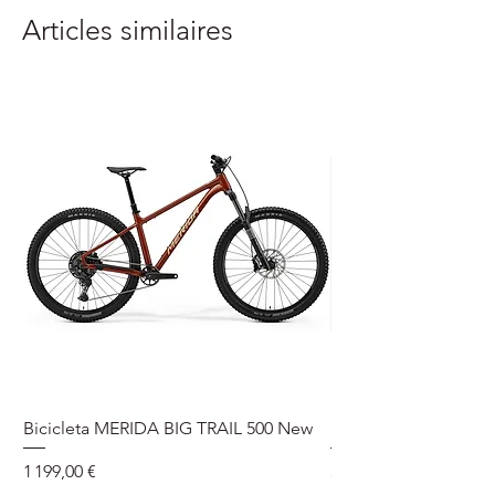
Articles similaires
Bicicleta MERIDA BIG TRAIL 500 New
Speedmax Di2
Prix
Prix
1 199,00 €
5 549,00 €