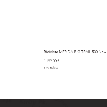
Bicicleta MERIDA BIG TRAIL 500 New
Prix
1 199,00 €
TVA Incluse