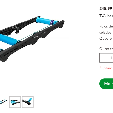
245,99
TVA Incl
Rolos d
selados
Quadro d
Tamanho 
Quantit
Tamanho
Tamanho
liso)
Rupture
Distânci
1124mm 
do perfi
Me n
Limite m
Peso: 6,