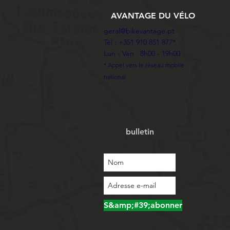
AVANTAGE DU VÉLO
geral@bikevantage.pt
Tél : +351 910 851 877*
Lun - Ven : 8h00 - 19h00
* Appel vers le réseau mobile
national
bulletin
S&amp;#39;abonner