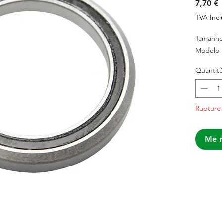
P
7,70 €
TVA Incl
Tamanh
Modelo
Quantit
Rupture
Me n