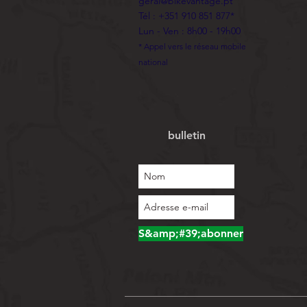
geral@bikevantage.pt
Tél : +351 910 851 877*
Lun - Ven : 8h00 - 19h00
* Appel vers le réseau mobile
national
bulletin
S&amp;#39;abonner