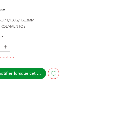
rix
use
o
O:41/I:30.2/H:6.3MM
ROLAMENTOS
é
*
 de stock
otifier lorsque cet article est disponible