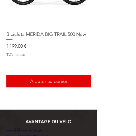
Bicicleta MERIDA BIG TRAIL 500 New
Speedmax Di2
Prix
Prix
1 199,00 €
5 549,00 €
TVA Incluse
TVA Incluse
Ajouter au panier
AVANTAGE DU VÉLO
geral@bikevantage.pt