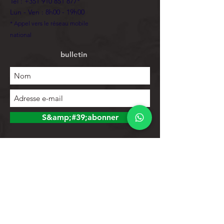
Tél :
+351 910 851 877
*
Lun - Ven : 8h00 - 19h00
* Appel vers le réseau mobile
national
bulletin
S&amp;#39;abonner
Explorer
Magasin
Contacts
Liste de produits