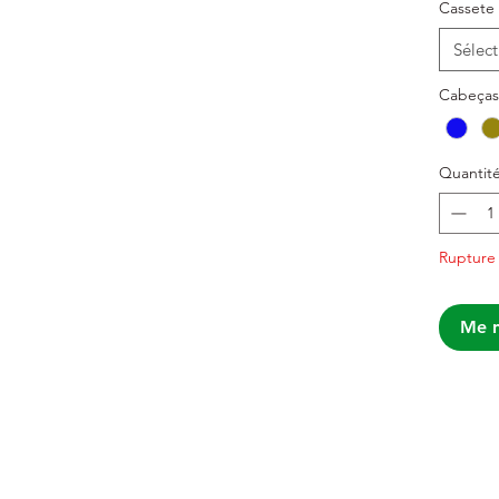
Cassete
Sélect
Cabeças
Cu
Cu
Quantit
Ra
Rupture
C
Ro
Me n
Fi
Vá
* Montag