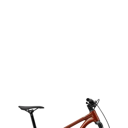
em 5% +
compone