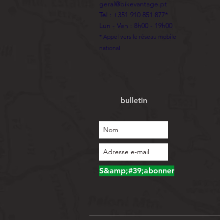
geral@bikevantage.pt
Tél : +351 910 851 877*
Lun - Ven : 8h00 - 19h00
* Appel vers le réseau mobile
national
bulletin
S&amp;#39;abonner