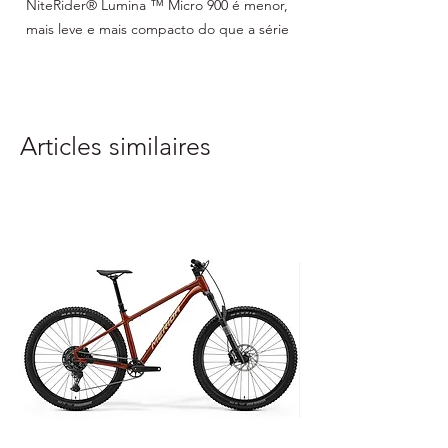
NiteRider® Lumina ™ Micro 900 é menor,
mais leve e mais compacto do que a série
Lumina ™ original.
Características:
Articles similaires
Bateria: Li Ion
Indicador de bateria fraca
Compacto e leve
Classificação IP64 resistente à água /
poeira
Especificações:
Saída lúmen: 900
Peso: 130g