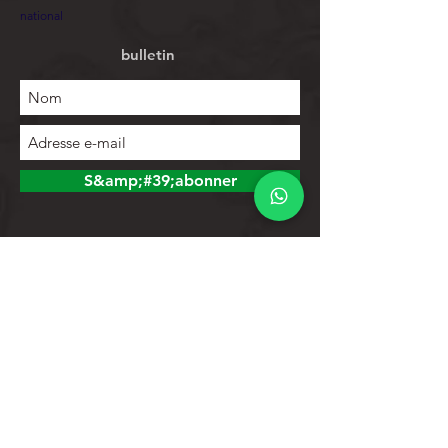
national
bulletin
S&amp;#39;abonner
Explorer
Magasin
Contacts
Liste de produits
Aider
Assistance clientèle