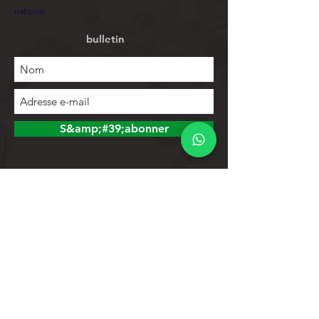
national
bulletin
S&amp;#39;abonner
Explorer
Magasin
Contacts
Liste de produits
Aider
Assistance clientèle