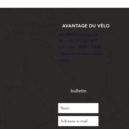
AVANTAGE DU VÉLO
geral@bikevantage.pt
Tél : +351 910 851 877*
Lun - Ven : 8h00 - 19h00
* Appel vers le réseau mobile
national
bulletin