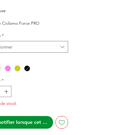
rix
use
e Ciclismo Force PRO
o
*
ionner
é
*
 de stock
otifier lorsque cet article est disponible