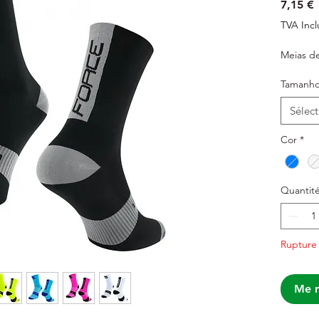
P
7,15 €
TVA Incl
Meias d
Tamanh
Sélect
Cor
*
Quantit
Rupture
Me n