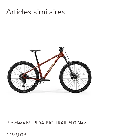
Articles similaires
Bicicleta MERIDA BIG TRAIL 500 New
Speedmax Di2
Prix
Prix
1 199,00 €
5 549,00 €