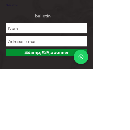
national
bulletin
S&amp;#39;abonner
Explorer
Magasin
Contacts
Liste de produits
Aider
Assistance clientèle