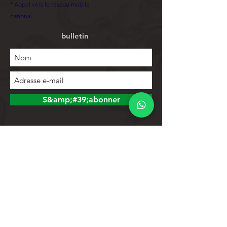
* Appel vers le réseau mobile
national
bulletin
S&amp;#39;abonner
Explorer
Magasin
Contacts
Liste de produits
Aider